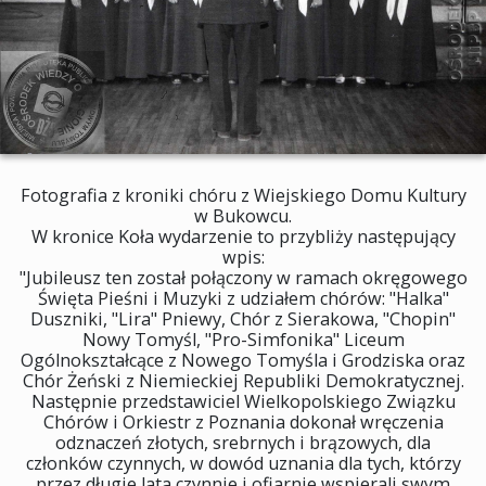
Fotografia z kroniki chóru z Wiejskiego Domu Kultury
w Bukowcu.
W kronice Koła wydarzenie to przybliży następujący
wpis:
"Jubileusz ten został połączony w ramach okręgowego
Święta Pieśni i Muzyki z udziałem chórów: "Halka"
Duszniki, "Lira" Pniewy, Chór z Sierakowa, "Chopin"
Nowy Tomyśl, "Pro-Simfonika" Liceum
Ogólnokształcące z Nowego Tomyśla i Grodziska oraz
Chór Żeński z Niemieckiej Republiki Demokratycznej.
Następnie przedstawiciel Wielkopolskiego Związku
Chórów i Orkiestr z Poznania dokonał wręczenia
odznaczeń złotych, srebrnych i brązowych, dla
członków czynnych, w dowód uznania dla tych, którzy
przez długie lata czynnie i ofiarnie wspierali swym