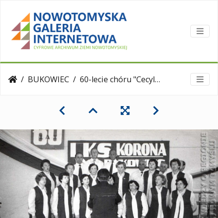
BUKOWIEC
60-lecie chóru "Cecylia" z Bukowca.