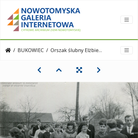
BUKOWIEC
Orszak ślubny Elżbiety i Jerzego Sucharzewskich