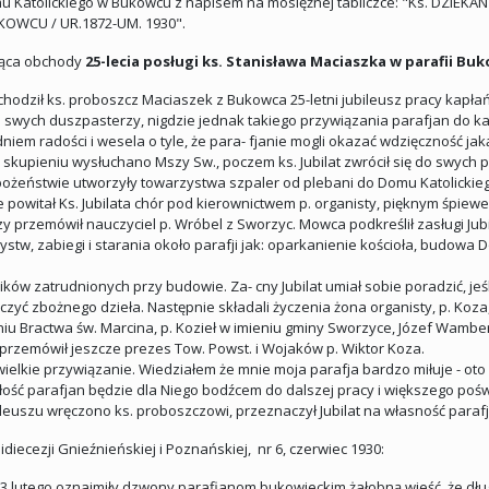
 Katolickiego w Bukowcu z napisem na mosiężnej tabliczce: "Ks. DZIE
OWCU / UR.1872-UM. 1930".
ująca obchody
25-lecia posługi ks. Stanisława Maciaszka w parafii Bu
bchodził ks. proboszcz Maciaszek z Bukowca 25-letni jubileusz pracy kapła
 swych duszpasterzy, nigdzie jednak takiego przywiązania parafjan do 
niem radości i wesela o tyle, że para- fjanie mogli okazać wdzięczność jaką 
 skupieniu wysłuchano Mszy Sw., poczem ks. Jubilat zwrócił się do swych p
abożeństwie utworzyły towarzystwa szpaler od plebani do Domu Katolickieg
e powitał Ks. Jubilata chór pod kierownictwem p. organisty, pięknym śpiew
szy przemówił nauczyciel p. Wróbel z Sworzyc. Mowca podkreślił zasługi J
stw, zabiegi i starania około parafji jak: oparkanienie kościoła, budowa Do
ków zatrudnionych przy budowie. Za- cny Jubilat umiał sobie poradzić, jeś
zyć zbożnego dzieła. Następnie składali życzenia żona organisty, p. Koza
eniu Bractwa św. Marcina, p. Kozieł w imieniu gminy Sworzyce, Józef Wambe
przemówił jeszcze prezes Tow. Powst. i Wojaków p. Wiktor Koza.
ielkie przywiązanie. Wiedziałem że mnie moja parafja bardzo miłuje - oto 
 miłość parafjan będzie dla Niego bodźcem do dalszej pracy i większego pośw
leuszu wręczono ks. proboszczowi, przeznaczył Jubilat na własność parafji.
diecezji Gnieźnieńskiej i Poznańskiej, nr 6, czerwiec 1930:
a 23 lutego oznajmiły dzwony parafianom bukowieckim żałobną wieść, że dł