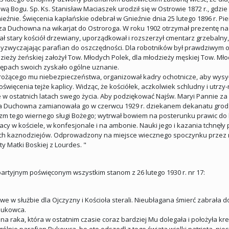
wą Bogu. Sp. Ks. Stanisław Maciaszek urodził się w Ostrowie 1872 r., gdzi
nie. Święcenia kapłańskie odebrał w Gnieźnie dnia 25 lutego 1896 r. Pie
za Duchowna na wikarjat do Ostroroga. W roku 1902 otrzymał prezentę na
wał stary kościół drzewiany, uporządkował i rozszerzył cmentarz grzeba
rzyzwyczajając parafian do oszczędności. Dla robotników był prawdziwym oj
zieży żeńskiej założył Tow. Młodych Polek, dla młodzieży męskiej Tow. Mło
tępach swoich zyskało ogólne uznanie.
rożącego mu niebezpieczeństwa, organizował kadry ochotnicze, aby wysy
święcenia tejże kaplicy. Widząc, że kościółek, aczkolwiek schludny i utrz
e w ostatnich latach swego życia. Aby podziękować Najśw. Maryi Pannie z
dza Duchowna zamianowała go w czerwcu 1929 r. dziekanem dekanatu grod
roizm tego wiernego sługi Bożego; wytrwał bowiem na posterunku prawic d
acy w kościele, w konfesjonale i na ambonie. Nauki jego i kazania tchnęł
ych kaznodziejów. Odprowadzony na miejsce wiecznego spoczynku przez nie
ty Matki Boskiej z Lourdes. "
artyjnym poświęconym wszystkim stanom z 26 lutego 1930 r. nr 17:
we w służbie dla Ojczyzny i Kościoła sterali. Nieubłagana śmierć zabrała do
Bukowca.
na raka, która w ostatnim czasie coraz bardziej Mu dolegała i położyła k