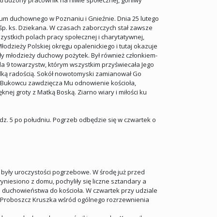
strudzony pracownik na niwie społecznej, gorliwy
jum duchownego w Poznaniu i Gnieźnie. Dnia 25 lutego
 śp. ks. Dziekana. W czasach zaborczych stał zawsze
zystkich polach pracy społecznej i charytatywnej,
odzieży Polskiej okręgu opalenickiego i tutaj okazuje
iły młodzieży duchowy pożytek. Był również członkiem-
a 9 towarzystw, którym wszystkim przyświecała Jego
ielką radością. Sokół nowotomyski zamianował Go
w Bukowcu zawdzięcza Mu odnowienie kościoła,
nej groty z Matką Boską. Ziarno wiary i miłości ku
odz. 5 po południu. Pogrzeb odbędzie się w czwartek o
były uroczystości pogrzebowe. W środę już przed
niesiono z domu, pochyliły się liczne sztandary a
o duchowieństwa do kościoła. W czwartek przy udziale
s. Proboszcz Kruszka wśród ogólnego rozrzewnienia