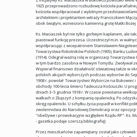
Z inicjatywy ks. Maciaszka w Bukowcu powstało wiele 
1925 przeprowadzono rozbudowę kościoła parafialnego. 
kościoła współpracował z wybitnymi przedstawicielami
architektem i projektantem witraży Franciszkiem Mącz
obok świątyni, wzniesiono kamienną grotę Matki Bożej 
Ks. Maciaszek był nie tylko gorliwym kapłanem, ale t
piastował funkcję prezesa. Uczestniczył m.in. w waln
współpracując z wicepatronem Stanisławem Niegolewski
Towarzystwa Robotników Polskich (1905), Banku Ludoweg
(1914). Odegrał ważną rolę w organizacji Towarzystwa 
w tym bardzo zasobna w Nowym Tomyślu. Zwoływał zeb
Wspierał finansowo działalność oświatową także w ok
polskich akcjach wyborczych podczas wyborów do Sejm
1908 r. powołał Towarzystwo Wyborcze na Bukowiec i o
obchody 100-lecia śmierci Tadeusza Kościuszki. U pr
dniach 3–5 grudnia 1918 r. W czasie powstania wielkop
walkach o Zbąszyń z kompanią opalenicką. Po odzyskan
okręg opalenicki. U schyłku życia popadł w konflikt p
zwolennictwa do Narodowej Demokracji oraz opozycji 
"obelżywe i prowokacyjne względem Rządu RP". Ks. Maci
- gazetka podaje szerszą bibliografię]
Przez mieszkańców zapamiętany został jako człowiek w