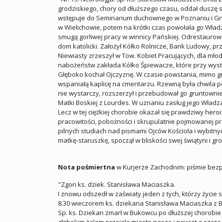
grodziskiego, chory od dłuższego czasu, oddał duszę s
wstępuje do Seminarium duchownego w Poznaniu i Gnieź
w Wielichowie, potem na krótki czas powołała go Wład
smugą gorliwej pracy w winnicy Pańskiej. Odrestauro
dom katolicki. Założył Kółko Rolnicze, Bank Ludowy, p
Niewiasty zrzeszył w Tow. Kobiet Pracujących, dla młod
nabożeństw zakłada Kółko Śpiewacze, które przy wys
Głęboko kochał Ojczyznę. W czasie powstania, mimo g
wspaniałą kaplicę na cmentarzu. Rzewną była chwila po
nie wystarczy, rozszerzył i przebudował go gruntowni
Matki Boskiej z Lourdes. W uznaniu zasług jego Wła
Lecz w tej ciężkiej chorobie okazał się prawdziwy he
pracowitości, pobożności i skrupulatnie pojmowanej pr
pilnych studiach nad pismami Ojców Kościoła i wybitn
matkę-staruszkę, spoczął w bliskości swej świątyni i gro
Nota pośmiertna
w Kurjerze Zachodnim: piśmie bezp
"Zgon ks. dziek. Stanisława Maciaszka.
I znowu odszedł w zaświaty jeden z tych, którzy życie s
8.30 wieczorem ks. dziekana Stanisława Maciaszka z 
Sp. ks. Dziekan zmarł w Bukowcu po dłuższej chorobie 