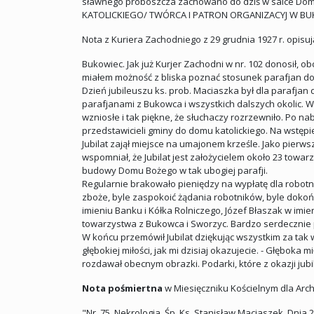
sławnego proboszcza zachowano do dziś w salce Domu
KATOLICKIEGO/ TWÓRCA I PATRON ORGANIZACYJ W BUK
Nota z Kuriera Zachodniego z 29 grudnia 1927 r. opis
Bukowiec. Jak już Kurjer Zachodni w nr. 102 donosił, o
miałem możność z bliska poznać stosunek parafjan do
Dzień jubileuszu ks. prob. Maciaszka był dla parafjan d
parafjanami z Bukowca i wszystkich dalszych okolic. W
wzniosłe i tak piękne, że słuchaczy rozrzewniło. Po n
przedstawicieli gminy do domu katolickiego. Na wstępi
Jubilat zajął miejsce na umajonem krześle. Jako pierw
wspomniał, że Jubilat jest założycielem około 23 towarzy
budowy Domu Bożego w tak ubogiej parafji.
Regularnie brakowało pieniędzy na wypłatę dla robotni
zboże, byle zaspokoić żądania robotników, byle dokońc
imieniu Banku i Kółka Rolniczego, Józef Błaszak w imi
towarzystwa z Bukowca i Sworzyc. Bardzo serdecznie 
W końcu przemówił Jubilat dziękując wszystkim za tak w
głębokiej miłości, jak mi dzisiaj okazujecie. - Głęboka
rozdawał obecnym obrazki. Podarki, które z okazji jubi
Nota pośmiertna
w Miesięczniku Kościelnym dla Archi
"Nr. 75. Nekrologja. Śp. Ks. Stanisław Maciaszek. Dni