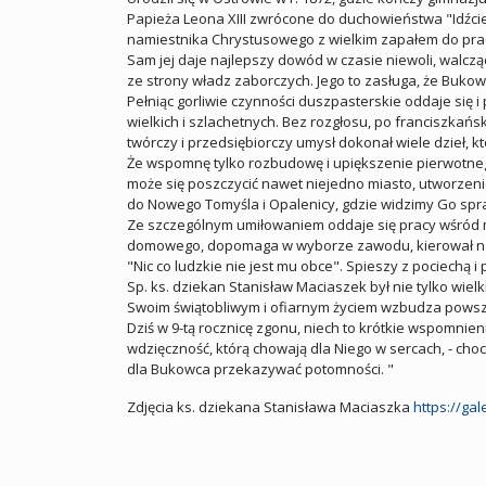
Papieża Leona XIII zwrócone do duchowieństwa "Idźcie w
namiestnika Chrystusowego z wielkim zapałem do pracy 
Sam jej daje najlepszy dowód w czasie niewoli, walc
ze strony władz zaborczych. Jego to zasługa, że Bukowi
Pełniąc gorliwie czynności duszpasterskie oddaje się i
wielkich i szlachetnych. Bez rozgłosu, po franciszkań
twórczy i przedsiębiorczy umysł dokonał wiele dzieł, 
Że wspomnę tylko rozbudowę i upiększenie pierwotneg
może się poszczycić nawet niejedno miasto, utworzeni
do Nowego Tomyśla i Opalenicy, gdzie widzimy Go spra
Ze szczególnym umiłowaniem oddaje się pracy wśród mł
domowego, dopomaga w wyborze zawodu, kierował na
"Nic co ludzkie nie jest mu obce". Spieszy z pociechą 
Sp. ks. dziekan Stanisław Maciaszek był nie tylko wiel
Swoim świątobliwym i ofiarnym życiem wzbudza powsze
Dziś w 9-tą rocznicę zgonu, niech to krótkie wspomnieni
wdzięczność, którą chowają dla Niego w sercach, - choc
dla Bukowca przekazywać potomności. "
Zdjęcia ks. dziekana Stanisława Maciaszka
https://ga