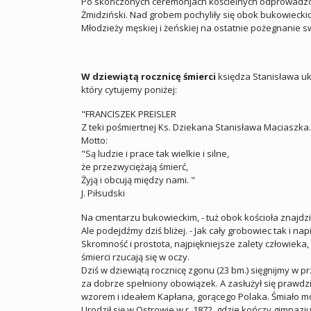
Po skończonych ceremonjach kościelnych odprowadzono 
Żmidziński. Nad grobem pochyliły się obok bukowiecki
Młodzieży męskiej i żeńskiej na ostatnie pożegnanie s
W dziewiątą rocznicę śmierci
księdza Stanisława uka
który cytujemy poniżej:
"FRANCISZEK PREISLER
Z teki pośmiertnej Ks. Dziekana Stanisława Maciaszka.
Motto:
"Są ludzie i prace tak wielkie i silne,
że przezwyciężają śmierć,
Żyją i obcują między nami. "
J. Piłsudski
Na cmentarzu bukowieckim, - tuż obok kościoła znajdzi
Ale podejdźmy dziś bliżej. - Jak cały grobowiec tak i n
Skromność i prostota, najpiękniejsze zalety człowieka,
śmierci rzucają się w oczy.
Dziś w dziewiątą rocznicę zgonu (23 bm.) sięgnijmy w pr
za dobrze spełniony obowiązek. A zasłużył się prawdzi
wzorem i ideałem Kapłana, gorącego Polaka. Śmiało mo
Urodził się w Ostrowie w r. 1872, gdzie kończy gimnazj