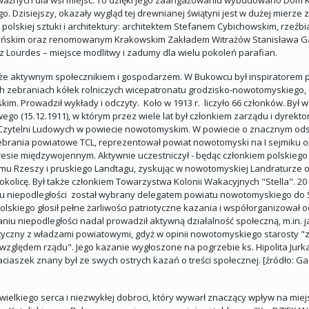
ważnych dla wsi miejsc. To dzięki jego zaangażowaniu wybudowano Dom Ka
Dzisiejszy, okazały wygląd tej drewnianej świątyni jest w dużej mierze za
 polskiej sztuki i architektury: architektem Stefanem Cybichowskim, rze
yńskim oraz renomowanym Krakowskim Zakładem Witrażów Stanisława Gabrie
z Lourdes – miejsce modlitwy i zadumy dla wielu pokoleń parafian.
akże aktywnym społecznikiem i gospodarzem. W Bukowcu był inspiratorem p
ych zebraniach kółek rolniczych wicepatronatu grodzisko-nowotomyskiego,
m. Prowadził wykłady i odczyty. Koło w 1913 r. liczyło 66 członków. Był 
o (15.12.1911), w którym przez wiele lat był członkiem zarządu i dyrekto
Czytelni Ludowych w powiecie nowotomyskim. W powiecie o znacznym odsetku
rania powiatowe TCL, reprezentował powiat nowotomyski na I sejmiku oś
resie międzywojennym. Aktywnie uczestniczył - będąc członkiem polskie
u Rzeszy i pruskiego Landtagu, zyskując w nowotomyskiej Landraturze o
kolicę. Był także członkiem Towarzystwa Kolonii Wakacyjnych "Stella". 20
ogu niepodległości został wybrany delegatem powiatu nowotomyskiego do
olskiego głosił pełne żarliwości patriotyczne kazania i współorganizował 
iu niepodległości nadal prowadził aktywną działalność społeczną, m.in. 
olityczny z władzami powiatowymi, gdyż w opinii nowotomyskiego starosty "
względem rządu". Jego kazanie wygłoszone na pogrzebie ks. Hipolita Jurk
aszek znany był ze swych ostrych kazań o treści społecznej. [źródło: Ga
ielkiego serca i niezwykłej dobroci, który wywarł znaczący wpływ na mie