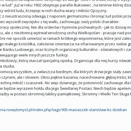
 lud". Już w roku 1902 obejmuje parafie Bukowiec , na terenie której dzia
wśród ludu, krzepiąc w nich ducha wiary i miłości Ojczyzny.
ząc z nieustraszoną odwagą z naporem germanizmu i broniąc lud polski pr
ec wyszedł zwycięsko z tej walki, zachowując swój polski charakter.
 pracy społecznej. Nie dla orderów i hymnów pochwalnych - jak to dzisiaj mo
sku, ale z niezłomną wytrwał wrodzoną cechą Wielkopolan - pracuje nad po
które nie sposób umieścić w ramach krótkiego wspomnienia, które jest zale
o małego kościółka, założenie cmentarza na ofiarowanym przez siebie gru
e Banku Ludowego, oraz licznych organizacji kulturalno - oświatowych i z
wującego wiele innych jeszcze funkcji.
odzieży, którą otaczał specjalną opieką. Organizuje dla niej kursy oświ
 studia.
i pomocą wszystkim, a zwłaszcza biednym, dla których drzwi Jego stały zaw
ki czynem, ale i słowem. Głosi piękne kazania, nacechowane głębią treści, 
chną miłość i szacunek. Nic więc dziwnego, że potomność zachowuje dla 
e będzie wyrazem hołdu dla Jego Świetlanej Postaci. Niech będzie apelem dl
iażby w postaci skromnej tablicy pamiątkowej. Skromny i Wielki Ten Sługa B
leria.nowytomysl.pl/index.php/tags/905-maciaszek-stanislaw-ks-dziekan