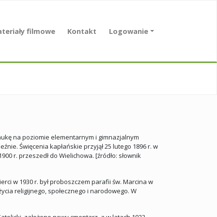
teriały filmowe
Kontakt
Logowanie
. Naukę na poziomie elementarnym i gimnazjalnym
nie. Święcenia kapłańskie przyjął 25 lutego 1896 r. w
900 r. przeszedł do Wielichowa. [źródło: słownik
erci w 1930 r. był proboszczem parafii św. Marcina w
życia religijnego, społecznego i narodowego. W