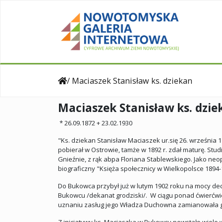
/ Maciaszek Stanisław ks. dziekan
Maciaszek Stanisław ks. dzie
* 26.09.1872 + 23.02.1930
"Ks. dziekan Stanisław Maciaszek ur.się 26. września 
pobierał w Ostrowie, tamże w 1892 r. zdał maturę. Stu
Gnieźnie, z rąk abpa Floriana Stablewskiego. Jako neop
biograficzny "Księża społecznicy w Wielkopolsce 1894-
Do Bukowca przybył już w lutym 1902 roku na mocy decyz
Bukowcu /dekanat grodziski/. W ciągu ponad ćwierćwiec
uznaniu zasług jego Władza Duchowna zamianowała g