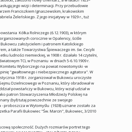
tolicki, założono nowy cmentarz, a w latach 1923–
sługą jego wizji i determinacji. Przy przebudowie
źbiarzem Franciszkiem Ignaszewskim, krakowskim
la Żeleńskiego. Z jego inicjatywy w 1929 r., tuż
owstania Kółka Rolniczego (6.12.1903), w którym
 organizowanych corocznie w Opalenicy, ściśle
w Bukowcu założycielem i patronem Katolickiego
rem, a także Towarzystwa Śpiewaczego im. św. Cecylii
 ludności niemieckiej, w 1908 r. działało 14 czytelni,
wiatowym TCL w Poznaniu w dniach 5-6.10.1909 r.
go Komitetu Wyborczego na powiat nowotomyski -w
pinię "gwałtownego i niebezpiecznego agitatora". W
 stycznia 1918 r. zorganizował w Bukowcu uroczyste
 Sejmu Dzielnicowego w Poznaniu, który obradował w
oddział powstańczy w Bukowcu, który wziął udział w
jako patron Stowarzyszenia Młodzieży Polskiej na
znany (był) tutaj powszechnie ze swojego
a - proboszcza w Wytomyślu (1928) uznane zostało za
zetka Parafii Bukowiec "Św. Marcin", Bukowiec, 3/2010
jscową społeczność. Dużych rozmiarów portret tego