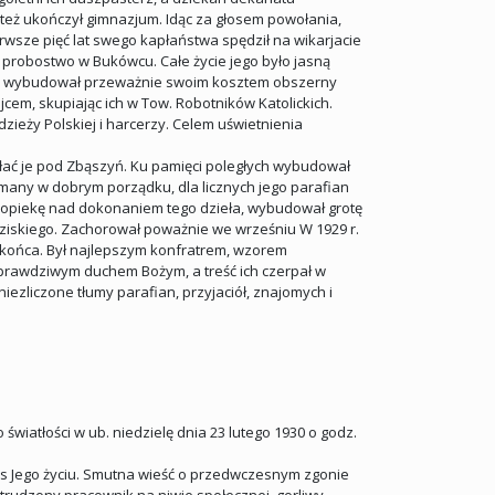
e też ukończył gimnazjum. Idąc za głosem powołania,
rwsze pięć lat swego kapłaństwa spędził na wikarjacie
 probostwo w Bukówcu. Całe życie jego było jasną
lny, wybudował przeważnie swoim kosztem obszerny
cem, skupiając ich w Tow. Robotników Katolickich.
dzieży Polskiej i harcerzy. Celem uświetnienia
łać je pod Zbąszyń. Ku pamięci poległych wybudował
y-many w dobrym porządku, dla licznych jego parafian
a opiekę nad dokonaniem tego dzieła, wybudował grotę
ziskiego. Zachorował poważnie we wrześniu W 1929 r.
o końca. Był najlepszym konfratrem, wzorem
y prawdziwym duchem Bożym, a treść ich czerpał w
zliczone tłumy parafian, przyjaciół, znajomych i
 światłości w ub. niedzielę dnia 23 lutego 1930 o godz.
res Jego życiu. Smutna wieść o przedwczesnym zgonie