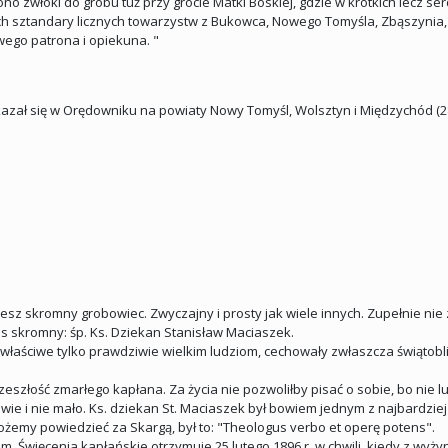
zwłoki do grobu tuż przy grocie Matki Boskiej, gdzie w krótkich lecz se
ch sztandary licznych towarzystw z Bukowca, Nowego Tomyśla, Zbąszynia, 
wego patrona i opiekuna. "
zał się w Orędowniku na powiaty Nowy Tomyśl, Wolsztyn i Międzychód (28.0
esz skromny grobowiec. Zwyczajny i prosty jak wiele innych. Zupełnie nie
apis skromny: śp. Ks. Dziekan Stanisław Maciaszek.
 właściwe tylko prawdziwie wielkim ludziom, cechowały zwłaszcza świątobli
zeszłość zmarłego kapłana. Za życia nie pozwoliłby pisać o sobie, bo nie l
wie i nie mało. Ks. dziekan St. Maciaszek był bowiem jednym z najbardzie
żemy powiedzieć za Skargą, był to: "Theologus verbo et operę potens".
um. Święcenia kapłańskie otrzymuje 25 lutego 1896 r. w chwili, kiedy z wyż