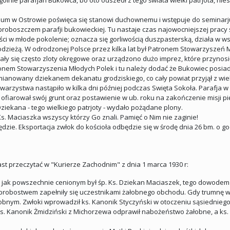
ólnie parafjan Bukowca, bo oto odszedł z tego świata wielki patrjota, nie
azjum w Ostrowie poświęca się stanowi duchownemu i wstępuje do seminar
 proboszczem parafji bukowieckiej. Tu nastaje czas najowocniejszej pracy
ści w młode pokolenie; oznacza się gorliwością duszpasterską, działa w ws
odzieżą. W odrodzonej Polsce przez kilka lat był Patronem Stowarzyszeń Mł
ywały się często zloty okręgowe oraz urządzono dużo imprez, które przynos
onem Stowarzyszenia Młodych Polek i tu należy dodać że Bukowiec posiad
 mianowany dziekanem dekanatu grodziskiego, co cały powiat przyjął z w
arzystwa nastąpiło w kilka dni później podczas Swięta Sokoła. Parafja 
fiarował swój grunt oraz postawienie w ub. roku na zakończenie misji pięk
ziekana - tego wielkiego patrjoty - wydało pożądane plony.
 Ks. Maciaszka wszyscy którzy Go znali. Pamięć o Nim nie zaginie!
będzie. Eksportacja zwłok do kościoła odbędzie się w środę dnia 26 bm. o g
t przeczytać w "Kurierze Zachodnim" z dnia 1 marca 1930 r:
, jak powszechnie cenionym był śp. Ks. Dziekan Maciaszek, tego dowodem 
d probostwem zapełniły się uczestnikami żałobnego obchodu. Gdy trumnę wy
obnym. Zwłoki wprowadził ks. Kanonik Styczyński w otoczeniu sąsiednieg
 ks. Kanonik Żmidziński z Michorzewa odprawił nabożeństwo żałobne, a k