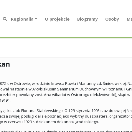
Regionalia
O projekcie
Biogramy
Osoby
Ma
kan
1872 r. w Ostrowie, w rodzinie krawca Pawła i Marianny zd. Śmiełowskiej
diował następnie w Arcybiskupim Seminarium Duchownym w Poznaniu i Gnieź
rezbiter powołany został na wikariat w Ostrorogu (dek.lwówecki), skąd w 1
1919"].
ji ks. abb Floriana Stablewskiego. Od 29 stycznia 1903 r. aż do swojej śmi
za swojej posługi dał się poznać jako wybitny duszpasterz, organizator 
o w czerwcu 1929 r. dziekanem dekanatu grodziskiego.