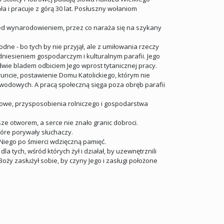
ła i pracuje z górą 30 lat. Posłuszny wołaniom
zed wynarodowieniem, przez co naraża się na szykany
dne - bo tych by nie przyjął, ale z umiłowania rzeczy
dniesieniem gospodarczym i kulturalnym parafii. Jego
dwie bladem odbiciem Jego wprost tytanicznej pracy.
ncie, postawienie Domu Katolickiego, którym nie
awodowych. A pracą społeczną sięga poza obręb parafii
atowe, przysposobienia rolniczego i gospodarstwa
sze otworem, a serce nie znało granic dobroci.
które porywały słuchaczy.
Niego po śmierci wdzięczną pamięć.
a tych, wśród których żył i działał, by uzewnętrznili
oży zasłużył sobie, by czyny Jego i zasługi położone