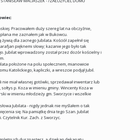
KAN STANISŁAW MACIASZEK - /ZAŁOŻYCIEL DOMU
kowiec
:
ńskiej. Pracowałem duży szereg lat na obczyźnie,
kapłana me zaznałem jak w Bukowcu.
żywią dla zacnego Jubilata. Kościół zapełnił się
arafjan pięknemi słowy; kazanie jego było tak
o. Jubilat wprowadzony został przez dozór kościelny i
em.
ubilata położone na polu społecznem, mianowicie
mu Katolickiego, kapliczki, a wreszcie podjął Jubil.
li nie miał własnej gotówki, sprzedawał inwentarz lub
, sołtys p. Koza w imieniu gminy. Wincenty Koza w
rski w imieniu młodzieży gm. Sworzyce i wszelkie
słowa Jubilata - nigdy jednak nie myślałem o tak
ięcenia się. Na pamiątkę dnia tego Szan. Jubilat
 Czytelnik Kur. Zach. z Sworzyc.
ugoletni ich duszpasterz, a dziekan dekanatu