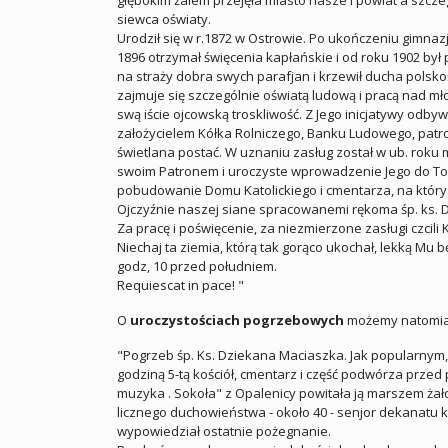
głębokim żalem przejęła miasto nasze i powiat a szczeg
siewca oświaty.
Urodził się w r.1872 w Ostrowie. Po ukończeniu gimn
1896 otrzymał święcenia kapłańskie i od roku 1902 był
na straży dobra swych parafjan i krzewił ducha polsko
zajmuje się szczególnie oświatą ludową i pracą nad mł
swą iście ojcowską troskliwość. Z Jego inicjatywy odb
założycielem Kółka Rolniczego, Banku Ludowego, patr
świetlana postać. W uznaniu zasług został w ub. roku
swoim Patronem i uroczyste wprowadzenie Jego do Tow
pobudowanie Domu Katolickiego i cmentarza, na który o
Ojczyźnie naszej siane spracowanemi rękoma śp. ks. D
Za pracę i poświęcenie, za niezmierzone zasługi czcili
Niechaj ta ziemia, którą tak gorąco ukochał, lekką Mu 
godz, 10 przed południem.
Requiescat in pace! "
O
uroczystościach pogrzebowych
możemy natomias
"Pogrzeb śp. Ks. Dziekana Maciaszka. Jak popularnym
godziną 5-tą kościół, cmentarz i część podwórza prze
muzyka . Sokoła" z Opalenicy powitała ją marszem żał
licznego duchowieństwa - około 40 - senjor dekanatu
wypowiedział ostatnie pożegnanie.