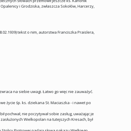
rdecznych słowach przemówił jeszcze ks. Kanonik
Opalenicy i Grodziska, zwłaszcza Sokołów, Harcerzy,
2.1939) tekst o nim, autorstwa Franciszka Praislera,
 zwraca na siebie uwagi. Łatwo go więc nie zauważyć.
we życie śp. ks. dziekana St. Maciaszka - i nawet po
ubił pochwał, nie poczytywał sobie zasług, uważając je
j zasłużonych Wielkopolan na tutejszych Kresach, był
yn Stolicy Piotrowej padają słowa nakazu Wielkiego