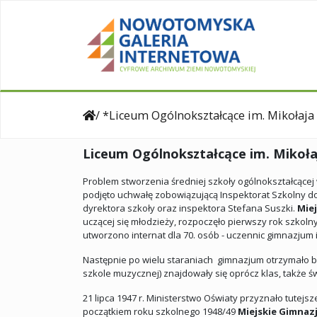
/ *Liceum Ogólnokształcące im. Mikoła
Liceum Ogólnokształcące im. Mikoł
Problem stworzenia średniej szkoły ogólnokształcące
podjęto uchwałę zobowiązującą Inspektorat Szkolny do 
dyrektora szkoły oraz inspektora Stefana Suszki.
Mie
uczącej się młodzieży, rozpoczęło pierwszy rok szkolny
utworzono internat dla 70. osób - uczennic gimnazj
Następnie po wielu staraniach gimnazjum otrzymało bud
szkole muzycznej) znajdowały się oprócz klas, także świ
21 lipca 1947 r. Ministerstwo Oświaty przyznało tute
początkiem roku szkolnego 1948/49
Miejskie Gimnaz