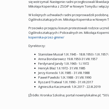
się wstrzymał. Następnie radni przegłosowali likwidac
Mikołaja Kopernika z ZSOiP w Nowym Tomyślu i włączyli 
W kolejnych uchwałach radni przeprowadzili podobną p
Ogólnokształcących im. Mikołaja Kopernika w Nowym To
Przeciwko przejęciu liceum protestowali rodzice ucznió
Ogólnokształcących i Policealnych im. Mikołaja Kopern
kopernika-przez-gmine/
Dyrektorzy:
Stanisław Musiał 1.IX.1945 - 18.III.1950 i 1.IX.1957-
Anna Bondarowicz 19.III.1950-31.VIII.1957
Ferdynand Jandy 1.IX.1965- 1.I.1972
Henryk Błaż 1.II.1972- 31.VIII.1985
Jerzy Konecki 1.IX.1985 - 31.VIII.1988
Paweł Pawlicki 1.IX.1988 - 31.VIII.1990
Ryszard Tratwal 1.IX.1990 - 31.VII.2017
Agnieszka Kaczmarek 1.IX.2017 - 22.III.2019
[Źródło: Kronika Szkolna; portal nowinylokalne.pl; "50