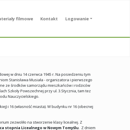
teriały filmowe
Kontakt
Logowanie
owej w dniu 14 czerwca 1945 r. Na posiedzeniu tym
aniom Stanisława Musiała - organizatora i pierwszego
ne ze środków samorządu mieszkańców i rodziców
lach Szkoły Powszechnej przy ul. 3.Stycznia, tam tez
odu Nauczycielskiego.
iej) i 16 (własność miasta). W budynku nr 16 (obecnej
ium zezwoliło na stworzenie klasy licealnej. Z
a stopnia Licealnego w Nowym Tomyślu
. Z dniem