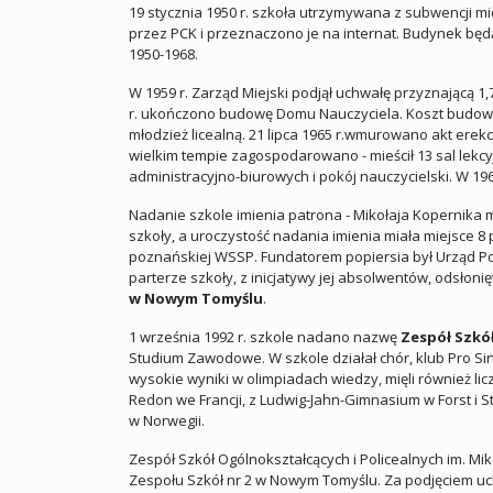
19 stycznia 1950 r. szkoła utrzymywana z subwencji mi
przez PCK i przeznaczono je na internat. Budynek będ
1950-1968.
W 1959 r. Zarząd Miejski podjął uchwałę przyznającą 1
r. ukończono budowę Domu Nauczyciela. Koszt budowy w
młodzież licealną. 21 lipca 1965 r.wmurowano akt er
wielkim tempie zagospodarowano - mieścił 13 sal lekc
administracyjno-biurowych i pokój nauczycielski. W 196
Nadanie szkole imienia patrona - Mikołaja Kopernika
szkoły, a uroczystość nadania imienia miała miejsce 8
poznańskiej WSSP. Fundatorem popiersia był Urząd P
parterze szkoły, z inicjatywy jej absolwentów, odsłon
w Nowym Tomyślu
.
1 września 1992 r. szkole nadano nazwę
Zespół Szkó
Studium Zawodowe. W szkole działał chór, klub Pro Si
wysokie wyniki w olimpiadach wiedzy, mięli również li
Redon we Francji, z Ludwig-Jahn-Gimnasium w Forst i
w Norwegii.
Zespół Szkół Ogólnokształcących i Policealnych im. Mi
Zespołu Szkół nr 2 w Nowym Tomyślu. Za podjęciem uch