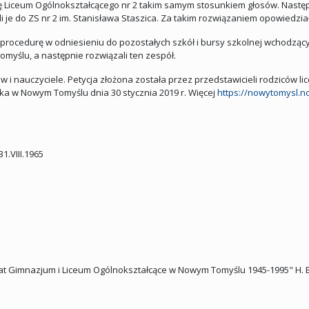
ję Liceum Ogólnokształcącego nr 2 takim samym stosunkiem głosów. Następ
je do ZS nr 2 im. Stanisława Staszica. Za takim rozwiązaniem opowiedziało
rocedurę w odniesieniu do pozostałych szkół i bursy szkolnej wchodzącyc
myślu, a następnie rozwiązali ten zespół.
w i nauczyciele. Petycja złożona została przez przedstawicieli rodziców li
ika w Nowym Tomyślu dnia 30 stycznia 2019 r. Więcej
https://nowytomysl.no
31.VIII.1965
 lat Gimnazjum i Liceum Ogólnokształcące w Nowym Tomyślu 1945-1995" H. Bł