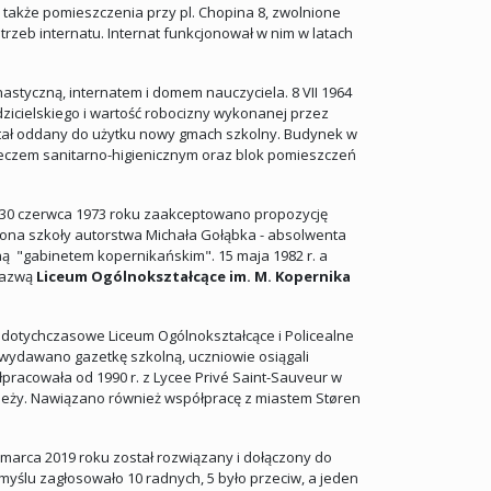
 także pomieszczenia przy pl. Chopina 8, zwolnione
zeb internatu. Internat funkcjonował w nim w latach
astyczną, internatem i domem nauczyciela. 8 VII 1964
zicielskiego i wartość robocizny wykonanej przez
stał oddany do użytku nowy gmach szkolny. Budynek w
pleczem sanitarno-higienicznym oraz blok pomieszczeń
. 30 czerwca 1973 roku zaakceptowano propozycję
atrona szkoły autorstwa Michała Gołąbka - absolwenta
ą "gabinetem kopernikańskim". 15 maja 1982 r. a
 nazwą
Liceum Ogólnokształcące im. M. Kopernika
on dotychczasowe Liceum Ogólnokształcące i Policealne
 wydawano gazetkę szkolną, uczniowie osiągali
łpracowała od 1990 r. z Lycee Privé Saint-Sauveur w
ieży. Nawiązano również współpracę z miastem Støren
 marca 2019 roku został rozwiązany i dołączony do
yślu zagłosowało 10 radnych, 5 było przeciw, a jeden