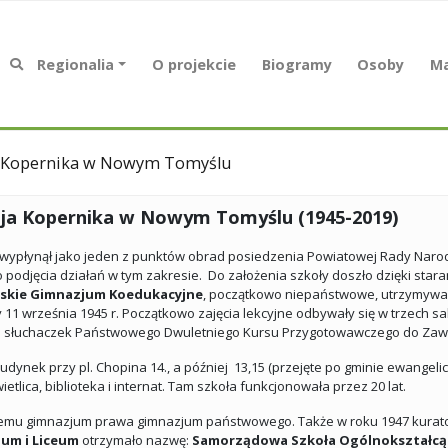
Regionalia
O projekcie
Biogramy
Osoby
Ma
ja Kopernika w Nowym Tomyślu
aja Kopernika w Nowym Tomyślu (1945-2019)
j wypłynął jako jeden z punktów obrad posiedzenia Powiatowej Rady Narod
podjęcia działań w tym zakresie. Do założenia szkoły doszło dzięki star
jskie Gimnazjum Koedukacyjne
, początkowo niepaństwowe, utrzymywa
 11 września 1945 r. Początkowo zajęcia lekcyjne odbywały się w trzech sa
um i słuchaczek Państwowego Dwuletniego Kursu Przygotowawczego do Zaw
ynek przy pl. Chopina 14., a później 13,15 (przejęte po gminie ewangelick
etlica, biblioteka i internat. Tam szkoła funkcjonowała przez 20 lat.
jszemu gimnazjum prawa gimnazjum państwowego. Także w roku 1947 kurator
jum i Liceum
otrzymało nazwę:
Samorządowa Szkoła Ogólnokształcąc