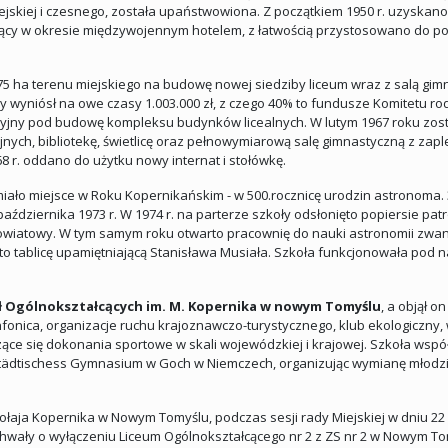
ejskiej i czesnego, została upaństwowiona. Z początkiem 1950 r. uzyskano
ący w okresie międzywojennym hotelem, z łatwością przystosowano do potr
,75 ha terenu miejskiego na budowę nowej siedziby liceum wraz z salą gimn
yniósł na owe czasy 1.003.000 zł, z czego 40% to fundusze Komitetu rod
ekcyjny pod budowę kompleksu budynków licealnych. W lutym 1967 roku zo
yjnych, bibliotekę, świetlicę oraz pełnowymiarową salę gimnastyczną z za
8 r. oddano do użytku nowy internat i stołówkę.
 miało miejsce w Roku Kopernikańskim - w 500.rocznicę urodzin astronoma
 października 1973 r. W 1974 r. na parterze szkoły odsłonięto popiersie p
owiatowy. W tym samym roku otwarto pracownię do nauki astronomii zwan
ięto tablicę upamiętniającą Stanisława Musiała. Szkoła funkcjonowała pod
ł Ogólnokształcących im. M. Kopernika w nowym Tomyślu
, a objął 
nfonica, organizacje ruchu krajoznawczo-turystycznego, klub ekologiczny,
czące się dokonania sportowe w skali wojewódzkiej i krajowej. Szkoła wspó
 Städtischess Gymnasium w Goch w Niemczech, organizując wymianę młodz
kołaja Kopernika w Nowym Tomyślu, podczas sesji rady Miejskiej w dniu 22
wały o wyłączeniu Liceum Ogólnokształcącego nr 2 z ZS nr 2 w Nowym Tom