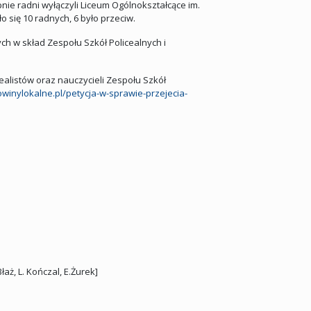
nie radni wyłączyli Liceum Ogólnokształcące im.
 się 10 radnych, 6 było przeciw.
h w skład Zespołu Szkół Policealnych i
cealistów oraz nauczycieli Zespołu Szkół
winylokalne.pl/petycja-w-sprawie-przejecia-
aż, L. Kończal, E.Żurek]