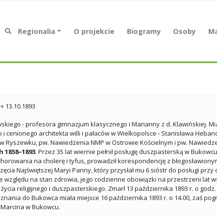
Regionalia
O projekcie
Biogramy
Osoby
Ma
 + 13.10.1893
ego - profesora gimnazjum klasycznego i Marianny z d. Klawińskiej. Mia
cenionego architekta willi i pałaców w Wielkopolsce - Stanisława Hebano
y w Ryszewku, pw. Nawiedzenia NMP w Ostrowie Kościelnym i pw. Nawiedze
h 1858–1893
. Przez 35 lat wiernie pełnił posługę duszpasterską w Bukowcu,
ę zachorowania na cholerę i tyfus, prowadził korespondencję z błogosław
ia Najświętszej Maryi Panny, który przysłał mu 6 sióstr do posługi przy 
 względu na stan zdrowia, jego codzienne obowiązki na przestrzeni lat wsp
życia religijnego i duszpasterskiego. Zmarł 13 października 1893 r. o godz.
z Poznania do Bukowca miała miejsce 16 października 1893 r. o 14.00, zaś p
. Marcina w Bukowcu.