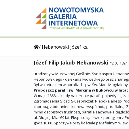
/ Hebanowski Józef ks.
Józef Filip Jakub Hebanowski
*2.05.1824
urodzony w Murowanej Goślinie. Syn Kaspra Hebanowski
Hebanowskiego - dziekana lwóweckiego oraz znanego i 
Był wikariuszem w parafiach: pw. Św. Marii Magdalen
Proboszcz parafii św. Marcina w Bukowcu w latac
W maju 1868 r., kiedy na terenie parafii pojawiły si
Zgromadzenia Sióstr Służebniczek Niepokalanego Poczęc
chorobą, z oddaniem kierował wspólnotą parafialną. Ze
mimo osobistych trudności, parafia zachowała ciągłość 
ul. Długiej. Miał 69 lat. Ekspotracja zwłok pociągiem 
godz.10.00. Spoczywa przy kościele parafialnym w. św