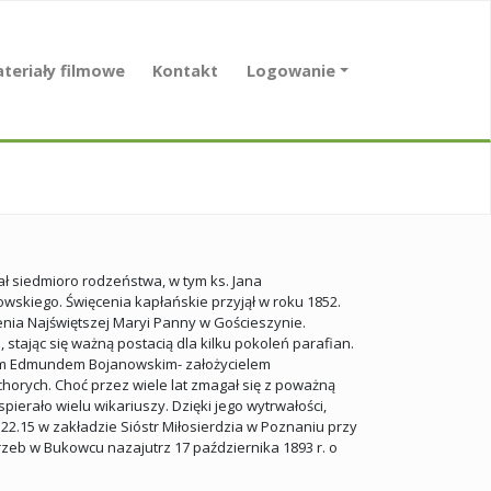
teriały filmowe
Kontakt
Logowanie
ł siedmioro rodzeństwa, w tym ks. Jana
wskiego. Święcenia kapłańskie przyjął w roku 1852.
nia Najświętszej Maryi Panny w Gościeszynie.
 stając się ważną postacią dla kilku pokoleń parafian.
ionym Edmundem Bojanowskim- założycielem
chorych. Choć przez wiele lat zmagał się z poważną
ierało wielu wikariuszy. Dzięki jego wytrwałości,
 22.15 w zakładzie Sióstr Miłosierdzia w Poznaniu przy
ogrzeb w Bukowcu nazajutrz 17 października 1893 r. o